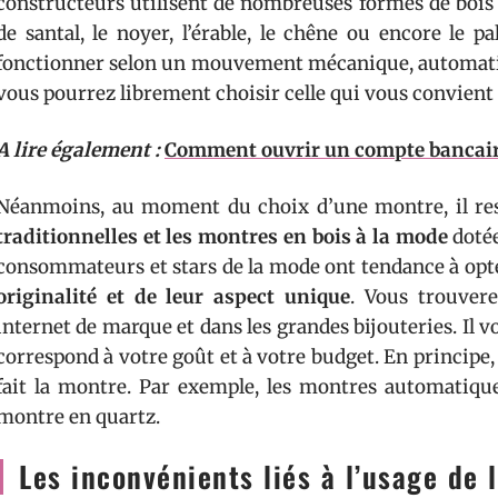
constructeurs utilisent de nombreuses formes de bois à
de santal, le noyer, l’érable, le chêne ou encore le 
fonctionner selon un mouvement mécanique, automatiq
vous pourrez librement choisir celle qui vous convient
A lire également :
Comment ouvrir un compte bancaire
Néanmoins, au moment du choix d’une montre, il re
traditionnelles et les montres en bois à la mode
doté
consommateurs et stars de la mode ont tendance à opte
originalité et de leur aspect unique
. Vous trouver
internet de marque et dans les grandes bijouteries. Il v
correspond à votre goût et à votre budget. En princip
fait la montre. Par exemple, les montres automatique
montre en quartz.
Les inconvénients liés à l’usage de 