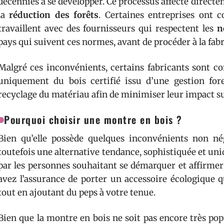
décennies à se développer. Ce processus affecte direct
la
réduction des forêts
. Certaines entreprises ont 
travaillent avec des fournisseurs qui respectent les
n
pays qui suivent ces normes, avant de procéder à la fab
Malgré ces inconvénients, certains fabricants sont con
uniquement du bois certifié issu d’une gestion fore
recyclage du matériau afin de minimiser leur impact s
Pourquoi choisir une montre en bois ?
Bien qu’elle possède quelques inconvénients non né
toutefois une alternative tendance, sophistiquée et uniq
par les personnes souhaitant se démarquer et affirmer
avez l’assurance de porter un accessoire écologique 
tout en ajoutant du peps à votre tenue.
Bien que la montre en bois ne soit pas encore très po