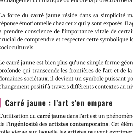
le changement climatique ou encore la protection de la 
La force du
carré jaune
réside dans sa simplicité ma
réponse émotionnelle chez ceux qui y sont exposés. Il 
à prendre conscience de l’importance vitale de certai
crucial de comprendre et respecter cette symbolique lo
socioculturels.
Le
carré jaune
est bien plus qu’une simple forme géomé
profonde qui transcende les frontières de l’art et de la
domaines sociétaux, il devient un symbole puissant pou
changement positif à travers différents contextes au n
Carré jaune : l’art s’en empare
L’utilisation du
carré jaune
dans l’art est un phénomène
de l’
ingéniosité
des
artistes contemporains
. Cet élém
toile vierge sur laquelle les artistes peuvent exprime