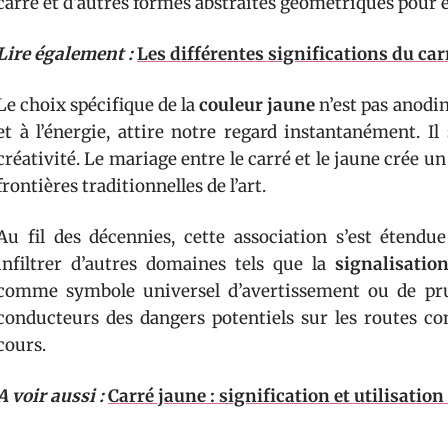
carré et d’autres formes abstraites géométriques pour
Lire également :
Les différentes significations du car
Le choix spécifique de la
couleur jaune
n’est pas anodin
et à l’énergie, attire notre regard instantanément. Il
créativité. Le mariage entre le carré et le jaune crée u
frontières traditionnelles de l’art.
Au fil des décennies, cette association s’est étend
infiltrer d’autres domaines tels que la
signalisation
comme symbole universel d’avertissement ou de pru
conducteurs des dangers potentiels sur les routes co
cours.
A voir aussi :
Carré jaune : signification et utilisatio