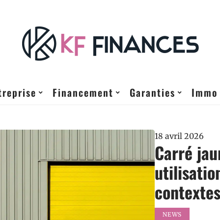
treprise
Financement
Garanties
Immo
18 avril 2026
Carré jaun
utilisatio
contexte
NEWS