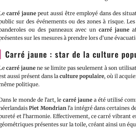
Le
carré jaune
peut aussi être employé dans des situat
public sur des événements ou des zones à risque. Les 
banderoles ou des panneaux avec un
carré jaune
af
présentes sur les mesures à prendre lors d’une évacuati
Carré jaune : star de la culture pop
Le
carré jaune
ne se limite pas seulement à son utilisa
est aussi présent dans la
culture populaire
, où il acqui
même politique.
Dans le monde de l’art, le
carré jaune
a été utilisé com
néerlandais
Piet Mondrian
l’a intégré dans certaines d
pureté et l’harmonie. Effectivement, ce carré vibrant 
géométriques présentes sur la toile, créant ainsi un équi