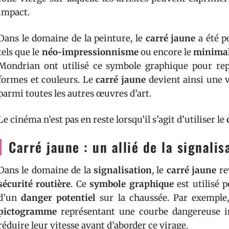
impact.
Dans le domaine de la peinture, le
carré jaune
a été p
tels que le
néo-impressionnisme
ou encore le
minima
Mondrian ont utilisé ce symbole graphique pour repré
formes et couleurs. Le
carré jaune
devient ainsi une v
parmi toutes les autres œuvres d’art.
Le cinéma n’est pas en reste lorsqu’il s’agit d’utiliser le
Carré jaune : un allié de la signalis
Dans le domaine de la
signalisation
, le
carré jaune
re
sécurité routière
. Ce
symbole graphique
est utilisé p
d’un
danger potentiel
sur la chaussée. Par exempl
pictogramme
représentant une courbe dangereuse in
réduire leur vitesse avant d’aborder ce virage.