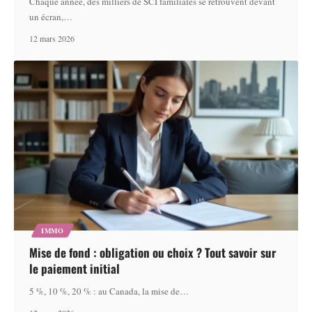
Chaque année, des milliers de SCI familiales se retrouvent devant
un écran,
…
12 mars 2026
IMMO
Mise de fond : obligation ou choix ? Tout savoir sur
le paiement initial
5 %, 10 %, 20 % : au Canada, la mise de
…