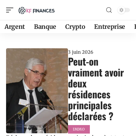
Argent
Banque
Crypto
Entreprise
3 juin 2026
Peut-on
vraiment avoir
deux
résidences
principales
déclarées ?
IMMO