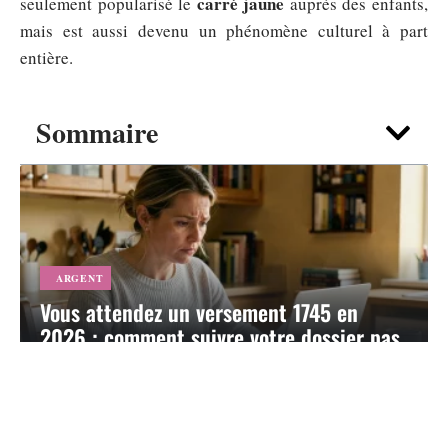
carré jaune
seulement popularisé le
auprès des enfants,
mais est aussi devenu un phénomène culturel à part
entière.
Sommaire
ARGENT
Vous attendez un versement 1745 en
2026 : comment suivre votre dossier pas
à pas
5 août 2026