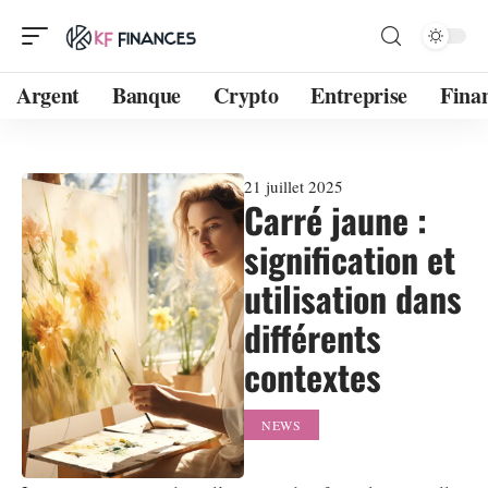
Argent
Banque
Crypto
Entreprise
Fina
21 juillet 2025
Carré jaune :
signification et
utilisation dans
différents
contextes
NEWS