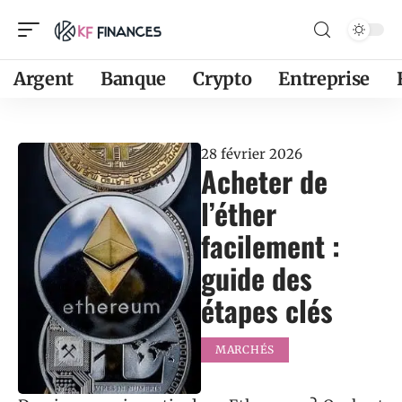
Argent
Banque
Crypto
Entreprise
28 février 2026
Acheter de
l’éther
facilement :
guide des
étapes clés
MARCHÉS