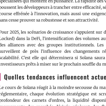
spécialisées qui montent en puissance. La rapidité des v
poussent les développeurs à trancher entre efficacité, sé
course effrénée à l’innovation, mais aussi une exigenc
sans cesse prouver sa robustesse et son attractivité.
Pour 2025, les scénarios de croissance s’appuient sur 
Locked) dans la DeFi, l’intensification des volumes a
des alliances avec des groupes institutionnels. Les s
surveillent de près l’influence des changements ré
scalabilité. C’est elle qui déterminera si Solana saur
investisseurs prêts à miser sur le prochain souffle du 
Quelles tendances influencent actue
Le cours de Solana réagit à la moindre secousse du m
réglementaire, chaque évolution stratégique est scru
profondeur des carnets d’ordres, la liquidité dispon