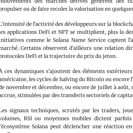
mouvements des marchés dérivés génèrent des fluc
propulser ou de faire reculer la valorisation en quelque
L’intensité de l’activité des développeurs sur la blockc
les applications DeFi et NFT se multiplient, plus la 
initiatives comme le Solana Name Service captent l’a
marché. Certains observent d’ailleurs une relation di
protocoles DeFi et la trajectoire du prix du jeton.
À ces dynamiques s’ajoutent des éléments extérieurs 
américaine, les cycles de halving du Bitcoin ou encore l
de novembre et décembre, ou encore de juillet à août,
accrue, stimulées par des transferts sectoriels de capita
Les signaux techniques, scrutés par les traders, joue
volumes, RSI ou moyennes mobiles dictent parfois
l’écosystème Solana peut déclencher une réaction en 