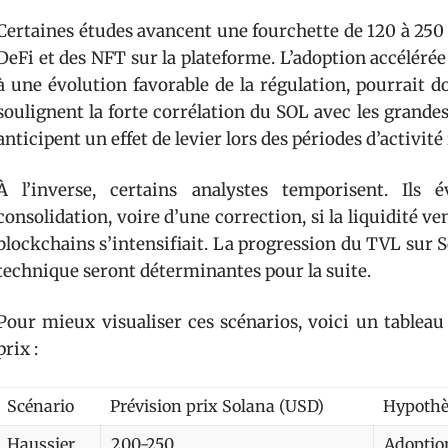
Certaines études avancent une fourchette de 120 à 250 do
DeFi et des NFT sur la plateforme. L’adoption accéléré
à une évolution favorable de la régulation, pourrait d
soulignent la forte corrélation du SOL avec les grand
anticipent un effet de levier lors des périodes d’activi
À l’inverse, certains analystes temporisent. Ils 
consolidation, voire d’une correction, si la liquidité ve
blockchains s’intensifiait. La progression du TVL sur So
technique seront déterminantes pour la suite.
Pour mieux visualiser ces scénarios, voici un tableau
prix :
Scénario
Prévision prix Solana (USD)
Hypothè
Haussier
200-250
Adoptio