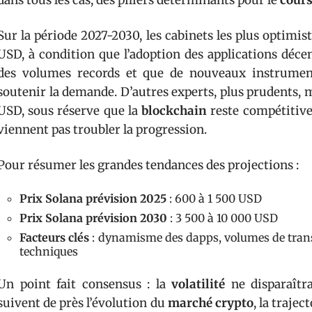
dans tous les cas, des piliers déterminants pour le
cours
Sur la période 2027-2030, les cabinets les plus optimis
USD, à condition que l’adoption des applications décen
des volumes records et que de nouveaux instrumen
soutenir la demande. D’autres experts, plus prudents, 
USD, sous réserve que la
blockchain
reste compétitive
viennent pas troubler la progression.
Pour résumer les grandes tendances des projections :
Prix Solana prévision 2025
: 600 à 1 500 USD
Prix Solana prévision 2030
: 3 500 à 10 000 USD
Facteurs clés
: dynamisme des dapps, volumes de transa
techniques
Un point fait consensus : la
volatilité
ne disparaîtra
suivent de près l’évolution du
marché crypto
, la trajec