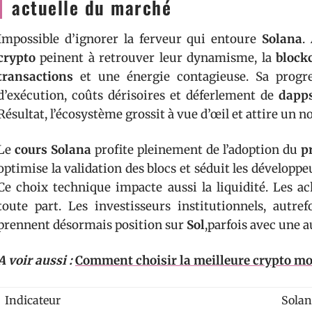
actuelle du marché
Impossible d’ignorer la ferveur qui entoure
Solana
.
crypto
peinent à retrouver leur dynamisme, la
block
transactions
et une énergie contagieuse. Sa progre
d’exécution, coûts dérisoires et déferlement de
dapp
Résultat, l’écosystème grossit à vue d’œil et attire un n
Le
cours Solana
profite pleinement de l’adoption du
p
optimise la validation des blocs et séduit les développe
Ce choix technique impacte aussi la liquidité. Les ach
toute part. Les investisseurs institutionnels, autref
prennent désormais position sur
Sol
,parfois avec une a
A voir aussi :
Comment choisir la meilleure crypto m
Indicateur
Sola