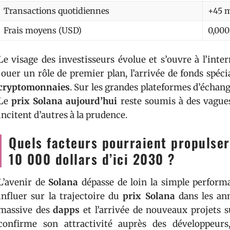
Transactions quotidiennes
+45 m
Frais moyens (USD)
0,000
Le visage des investisseurs évolue et s’ouvre à l’inter
jouer un rôle de premier plan, l’arrivée de fonds spéc
cryptomonnaies
. Sur les grandes plateformes d’échang
Le
prix Solana aujourd’hui
reste soumis à des vagues 
incitent d’autres à la prudence.
Quels facteurs pourraient propulser 
10 000 dollars d’ici 2030 ?
L’avenir de
Solana
dépasse de loin la simple performa
influer sur la trajectoire du
prix Solana
dans les ann
massive des
dapps
et l’arrivée de nouveaux projets 
confirme son attractivité auprès des développeu