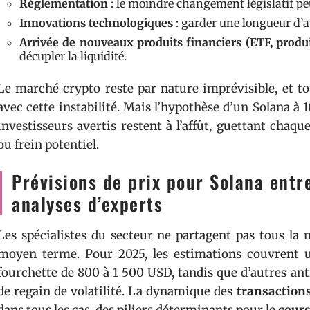
Réglementation
: le moindre changement législatif peu
Innovations technologiques
: garder une longueur d’av
Arrivée de nouveaux produits financiers (ETF, produi
décupler la liquidité.
Le marché crypto reste par nature imprévisible, et t
avec cette instabilité. Mais l’hypothèse d’un Solana à 10
investisseurs avertis restent à l’affût, guettant chaq
ou frein potentiel.
Prévisions de prix pour Solana entr
analyses d’experts
Les spécialistes du secteur ne partagent pas tous l
moyen terme. Pour 2025, les estimations couvrent u
fourchette de 800 à 1 500 USD, tandis que d’autres an
de regain de volatilité. La dynamique des
transaction