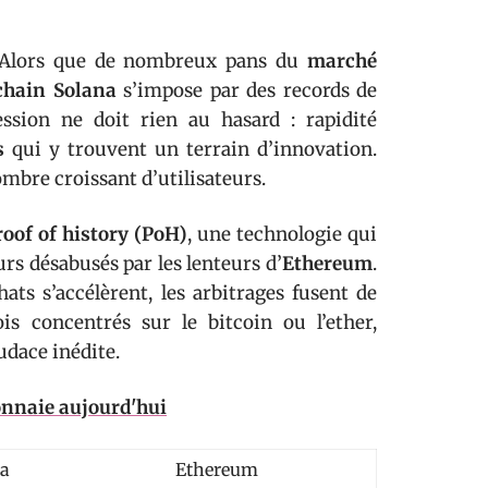
 Alors que de nombreux pans du
marché
chain Solana
s’impose par des records de
ssion ne doit rien au hasard : rapidité
s
qui y trouvent un terrain d’innovation.
ombre croissant d’utilisateurs.
roof of history (PoH)
, une technologie qui
urs désabusés par les lenteurs d’
Ethereum
.
ats s’accélèrent, les arbitrages fusent de
ois concentrés sur le bitcoin ou l’ether,
udace inédite.
onnaie aujourd'hui
na
Ethereum