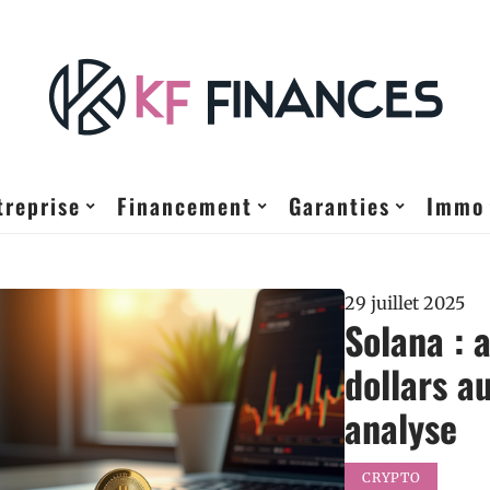
treprise
Financement
Garanties
Immo
29 juillet 2025
Solana : 
dollars a
analyse
CRYPTO