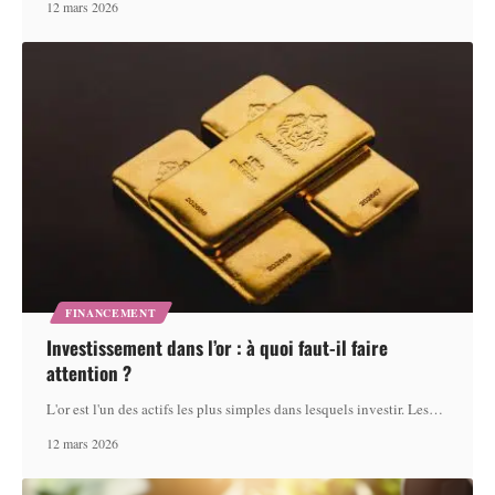
12 mars 2026
FINANCEMENT
Investissement dans l’or : à quoi faut-il faire
attention ?
L'or est l'un des actifs les plus simples dans lesquels investir. Les
…
12 mars 2026