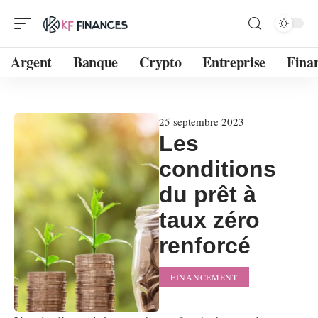
Argent
Banque
Crypto
Entreprise
Fina
25 septembre 2023
Les
conditions
du prêt à
taux zéro
renforcé
FINANCEMENT