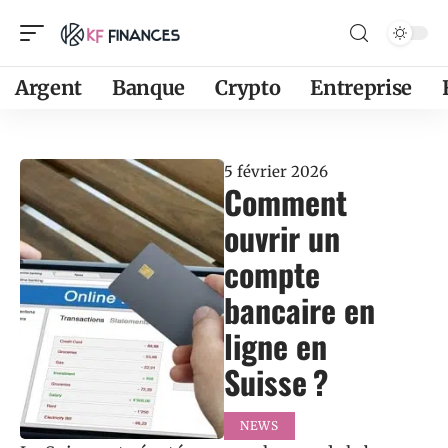
Argent
Banque
Crypto
Entreprise
5 février 2026
Comment
ouvrir un
compte
bancaire en
ligne en
Suisse ?
NEWS