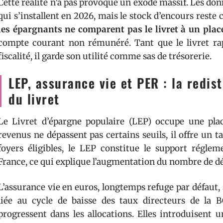
Cette réalité n’a pas provoqué un exode massif. Les don
qui s’installent en 2026, mais le stock d’encours reste c
les épargnants ne comparent pas le livret à un pl
compte courant non rémunéré. Tant que le livret rap
fiscalité, il garde son utilité comme sas de trésorerie.
LEP, assurance vie et PER : la redis
du livret
Le Livret d’épargne populaire (LEP) occupe une pla
revenus ne dépassent pas certains seuils, il offre un t
foyers éligibles, le LEP constitue le support régle
France, ce qui explique l’augmentation du nombre de dé
L’assurance vie en euros, longtemps refuge par défau
liée au cycle de baisse des taux directeurs de la 
progressent dans les allocations. Elles introduisent u