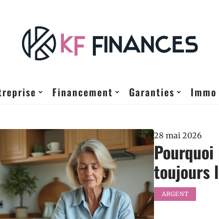
treprise
Financement
Garanties
Immo
28 mai 2026
Pourquoi 
toujours 
ARGENT