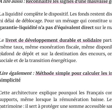
A lire aussi :
Reconnaître les signes d'une mauvaise g
La liquidité complète le dispositif. Les fonds restent dis
ni délai de déblocage. Pour un ménage qui constitue 
garantie-liquidité n’a pas d’équivalent direct
sur le m
Le
livret de développement durable et solidaire
parta
même taux, même exonération fiscale, même disponibil
plafond de dépôt et sur la destination des encours, o
sociale et de la transition énergétique.
Lire également :
Méthode simple pour calculer les in
simplicité
Cette architecture explique pourquoi les Français co
supports, même lorsque la rémunération baisse. Le 
patrimoine : il sert à protéger une somme accessible sa