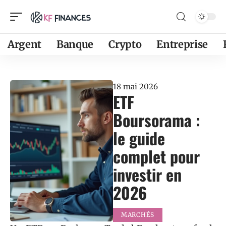
Argent
Banque
Crypto
Entreprise
18 mai 2026
ETF
Boursorama :
le guide
complet pour
investir en
2026
MARCHÉS