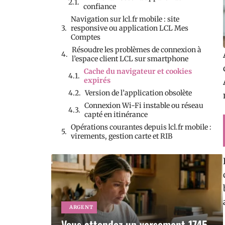
confiance
Navigation sur lcl.fr mobile : site
responsive ou application LCL Mes
Comptes
Résoudre les problèmes de connexion à
l’espace client LCL sur smartphone
Cache du navigateur et cookies
expirés
Version de l’application obsolète
Connexion Wi-Fi instable ou réseau
capté en itinérance
Opérations courantes depuis lcl.fr mobile :
virements, gestion carte et RIB
ARGENT
Vous attendez un versement 1745