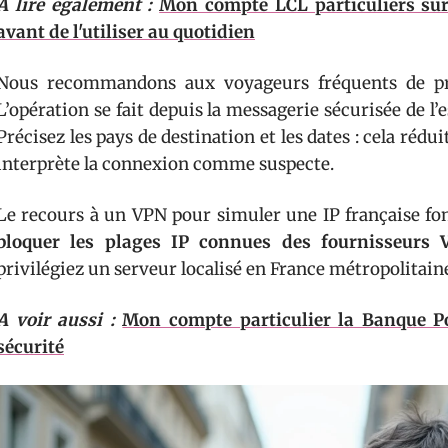
A lire également :
Mon compte LCL particuliers sur 
avant de l'utiliser au quotidien
Nous recommandons aux voyageurs fréquents de pré
L’opération se fait depuis la messagerie sécurisée de l’e
Précisez les pays de destination et les dates : cela rédui
interprète la connexion comme suspecte.
Le recours à un VPN pour simuler une IP française fo
bloquer les plages IP connues des fournisseurs 
privilégiez un serveur localisé en France métropolitaine
A voir aussi :
Mon compte particulier la Banque Po
sécurité