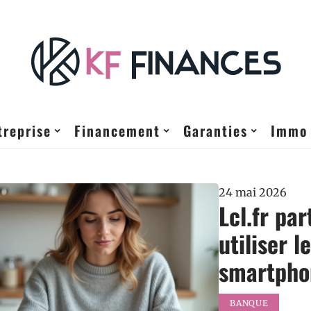
treprise
Financement
Garanties
Immo
24 mai 2026
Lcl.fr par
utiliser l
smartpho
BANQUE