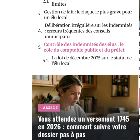
limites
Gestion de fait : le risque le plus grave pour
un élu local
Délibération irrégulière sur les indemnités
: erreurs fréquentes des conseils
municipaux
Contrôle des indemnités des élus : le
rôle du comptable public et du préfet
La loi de décembre 2025 sur le statut de
l’élu local
ARGENT
Vous attendez un versement 1745
en 2026 : comment suivre votre
dossier pas à pas