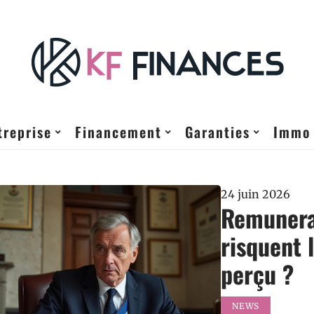
treprise
Financement
Garanties
Immo
24 juin 2026
Remunera
risquent 
perçu ?
NEWS