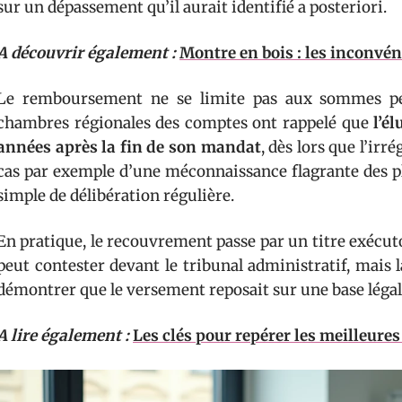
sur un dépassement qu’il aurait identifié a posteriori.
A découvrir également :
Montre en bois : les inconvé
Le remboursement ne se limite pas aux sommes pe
chambres régionales des comptes ont rappelé que
l’é
années après la fin de son mandat
, dès lors que l’irr
cas par exemple d’une méconnaissance flagrante des p
simple de délibération régulière.
En pratique, le recouvrement passe par un titre exécutoi
peut contester devant le tribunal administratif, mais l
démontrer que le versement reposait sur une base légale
A lire également :
Les clés pour repérer les meilleure