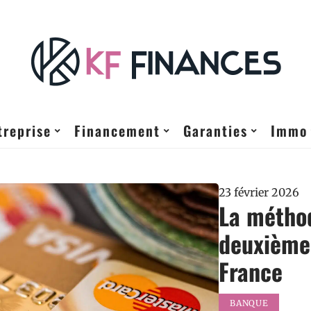
treprise
Financement
Garanties
Immo
23 février 2026
La méthod
deuxième
France
BANQUE