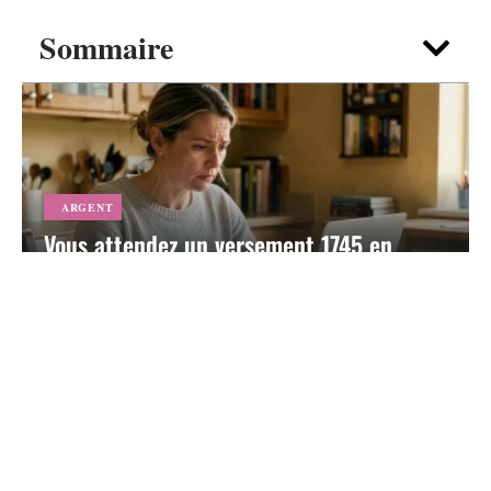
Sommaire
ARGENT
Vous attendez un versement 1745 en
2026 : comment suivre votre dossier pas
à pas
5 août 2026
Contact
Mentions légales
Sitemap