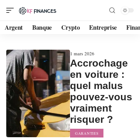
Argent
Banque
Crypto
Entreprise
Fina
1 mars 2026
Accrochage
en voiture :
quel malus
pouvez-vous
vraiment
risquer ?
GARANTIES