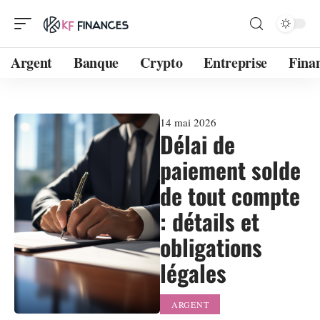
Argent
Banque
Crypto
Entreprise
Fina
14 mai 2026
Délai de
paiement solde
de tout compte
: détails et
obligations
légales
ARGENT