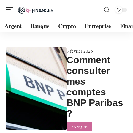
Argent
Banque
Crypto
Entreprise
Fina
3 février 2026
Comment
consulter
mes
comptes
BNP Paribas
?
BANQUE