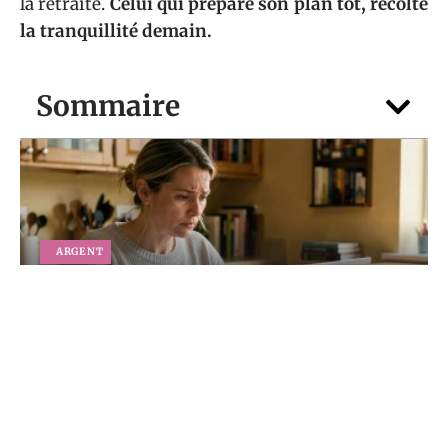
la retraite.
Celui qui prépare son plan tôt, récolte
la tranquillité demain.
Sommaire
ARGENT
Vous attendez un versement 1745 en
2026 : comment suivre votre dossier pas
à pas
5 août 2026