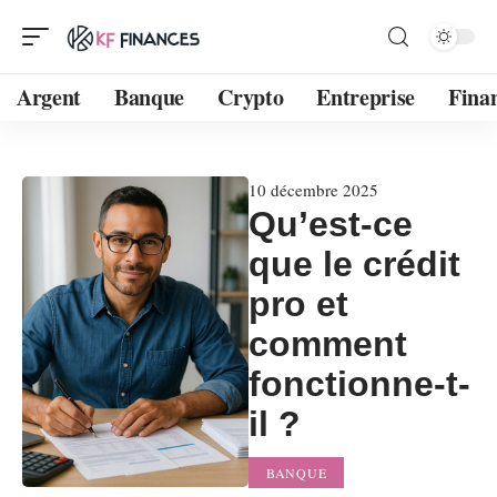
Argent
Banque
Crypto
Entreprise
Fina
10 décembre 2025
Qu’est-ce
que le crédit
pro et
comment
fonctionne-t-
il ?
BANQUE