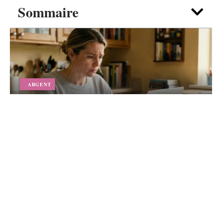
Sommaire
ARGENT
Vous attendez un versement 1745
en 2026 : comment suivre votre
dossier pas à pas
5 août 2026
Contact
Mentions légales
Sitemap
© 2025 | kf-finances.com