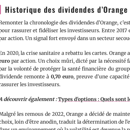
Historique des dividendes d’Orange
Remonter la chronologie des dividendes d’Orange, c’est l
pour rassurer et fidéliser les investisseurs. Entre 2017 e
par action. Un signal fort envoyé dans un secteur secou
En 2020, la crise sanitaire a rebattu les cartes. Orange 
euro
par action. Un choix mûri, dicté par la nécessité 
par la volonté de protéger la santé financière du groupe.
dividende remonte à
0,70 euro
, preuve d’une capacit
rassurer les investisseurs.
A découvrir également :
Types d'options : Quels sont l
Malgré les remous de 2022, Orange a décidé de mainte
choix, loin d’être anodin, traduit la détermination de l
dans un environnement où la volatilité est devenue la 