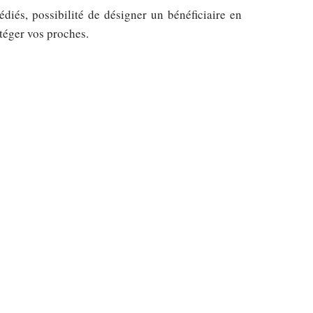
diés, possibilité de désigner un bénéficiaire en
téger vos proches.
artiel et conversion en rente viagère doit être
rticulier : seule une fraction de son montant est
ette spécificité peut faire la différence pour
nce vie :
votre patrimoine.
nversion en rente viagère.
ipation, à chaque étape. Versement, arbitrage,
transmission : chaque choix compte. Face à une
 boussole pour faire fructifier votre capital et