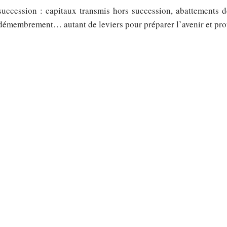
succession : capitaux transmis hors succession, abattements dé
démembrement… autant de leviers pour préparer l’avenir et pro
Pour ceux qui envisagent la retraite, le choix entre rachat p
mûrement réfléchi. La rente viagère bénéficie d’un traitement pa
imposée, selon votre âge au moment du premier versement. C
optimiser votre fiscalité.
Voici les réflexes à cultiver pour tirer le meilleur de votre assura
Utilisez à plein l’abattement annuel sur les gains après huit ans.
Actualisez la clause bénéficiaire pour sécuriser la transmission de 
Évaluez, selon votre horizon, l’intérêt du rachat partiel face à la co
Piloter son assurance vie exige désormais vigilance et antic
adaptation de la clause bénéficiaire ou préparation de la 
réglementation mouvante, une gestion avisée reste la meilleure