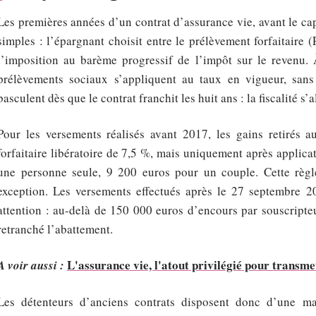
Les premières années d’un contrat d’assurance vie, avant le ca
simples : l’épargnant choisit entre le prélèvement forfaitaire
l’imposition au barème progressif de l’impôt sur le revenu. À 
prélèvements sociaux s’appliquent au taux en vigueur, sans
basculent dès que le contrat franchit les huit ans : la fiscalité s
Pour les versements réalisés avant 2017, les gains retirés 
forfaitaire libératoire de 7,5 %, mais uniquement après applic
une personne seule, 9 200 euros pour un couple. Cette règle
exception. Les versements effectués après le 27 septembre 20
attention : au-delà de 150 000 euros d’encours par souscripteu
retranché l’abattement.
L'assurance vie, l'atout privilégié pour transm
A voir aussi :
Les détenteurs d’anciens contrats disposent donc d’une m