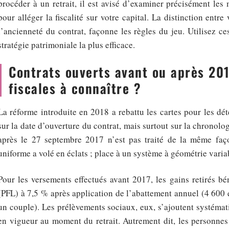
procéder à un retrait, il est avisé d’examiner précisément les
pour alléger la fiscalité sur votre capital. La distinction ent
l’ancienneté du contrat, façonne les règles du jeu. Utilisez ces
stratégie patrimoniale la plus efficace.
Contrats ouverts avant ou après 201
fiscales à connaître ?
La réforme introduite en 2018 a rebattu les cartes pour les dé
sur la date d’ouverture du contrat, mais surtout sur la chronolo
après le 27 septembre 2017 n’est pas traité de la même fa
uniforme a volé en éclats ; place à un système à géométrie varia
Pour les versements effectués avant 2017, les gains retirés bén
(PFL) à 7,5 % après application de l’abattement annuel (4 600
un couple). Les prélèvements sociaux, eux, s’ajoutent systémat
en vigueur au moment du retrait. Autrement dit, les personnes