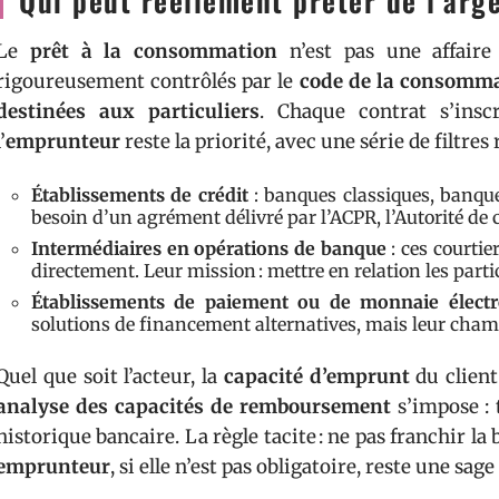
Qui peut réellement prêter de l’arge
Le
prêt à la consommation
n’est pas une affaire 
rigoureusement contrôlés par le
code de la consomm
destinées aux particuliers
. Chaque contrat s’ins
l’
emprunteur
reste la priorité, avec une série de filtre
Établissements de crédit
: banques classiques, banque
besoin d’un agrément délivré par l’ACPR, l’Autorité de c
Intermédiaires en opérations de banque
: ces courtie
directement. Leur mission : mettre en relation les partic
Établissements de paiement ou de monnaie élect
solutions de financement alternatives, mais leur champ
Quel que soit l’acteur, la
capacité d’emprunt
du client
analyse des capacités de remboursement
s’impose : 
historique bancaire. La règle tacite : ne pas franchir la
emprunteur
, si elle n’est pas obligatoire, reste une s