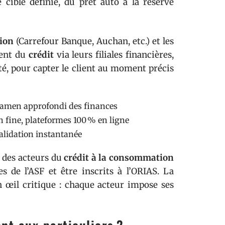
cible définie, du prêt auto à la réserve
tion
(Carrefour Banque, Auchan, etc.) et les
sent du
crédit
via leurs filiales financières,
ité, pour capter le client au moment précis
 examen approfondi des finances
n fine, plateformes 100 % en ligne
validation instantanée
e des acteurs du
crédit à la consommation
s de l’ASF et être inscrits à l’ORIAS. La
un œil critique : chaque acteur impose ses