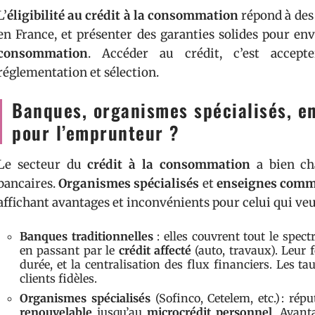
L’
éligibilité au crédit à la consommation
répond à des c
en France, et présenter des garanties solides pour en
consommation
. Accéder au crédit, c’est accepte
réglementation et sélection.
Banques, organismes spécialisés, en
pour l’emprunteur ?
Le secteur du
crédit à la consommation
a bien cha
bancaires.
Organismes spécialisés
et
enseignes comm
affichant avantages et inconvénients pour celui qui veu
Banques traditionnelles
: elles couvrent tout le spect
en passant par le
crédit affecté
(auto, travaux). Leur 
durée, et la centralisation des flux financiers. Les t
clients fidèles.
Organismes spécialisés
(Sofinco, Cetelem, etc.) : rép
renouvelable
jusqu’au
microcrédit personnel
. Avant