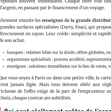
réponses souvent immédiates. Chaque offre vise une 
d’argent, en passant par le financement d’un voyage.
Viennent ensuite les
enseignes de la grande distribu
grandes surfaces spécialisées (Darty, Fnac), qui propo
directement en rayon. Leur crédo : simplicité et rapid
de son achat.
banques : relation bâtie sur la durée, offres globales,
organismes spécialisés : process accéléré, segmentatio
enseignes : solutions immédiates sur le lieu de vente, 
Que vous soyez à Paris ou dans une petite ville, la cart
n’est jamais figée. Mais tous doivent obéir aux règle
richesse de l’offre exige de la part de l’emprunteur 
choix, chaque contrat ses subtilités.