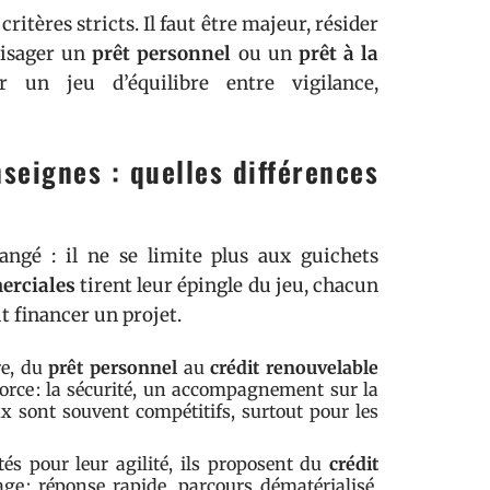
ritères stricts. Il faut être majeur, résider
visager un
prêt personnel
ou un
prêt à la
r un jeu d’équilibre entre vigilance,
seignes : quelles différences
ngé : il ne se limite plus aux guichets
erciales
tirent leur épingle du jeu, chacun
t financer un projet.
re, du
prêt personnel
au
crédit renouvelable
force : la sécurité, un accompagnement sur la
aux sont souvent compétitifs, surtout pour les
utés pour leur agilité, ils proposent du
crédit
age : réponse rapide, parcours dématérialisé,