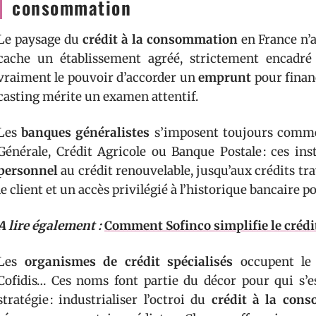
consommation
Le paysage du
crédit à la consommation
en France n’a
cache un établissement agréé, strictement encadré 
vraiment le pouvoir d’accorder un
emprunt
pour finan
casting mérite un examen attentif.
Les
banques généralistes
s’imposent toujours comme 
Générale, Crédit Agricole ou Banque Postale : ces ins
personnel
au crédit renouvelable, jusqu’aux crédits tra
le client et un accès privilégié à l’historique bancaire po
A lire également :
Comment Sofinco simplifie le créd
Les
organismes de crédit spécialisés
occupent le 
Cofidis… Ces noms font partie du décor pour qui s’e
stratégie : industrialiser l’octroi du
crédit à la con