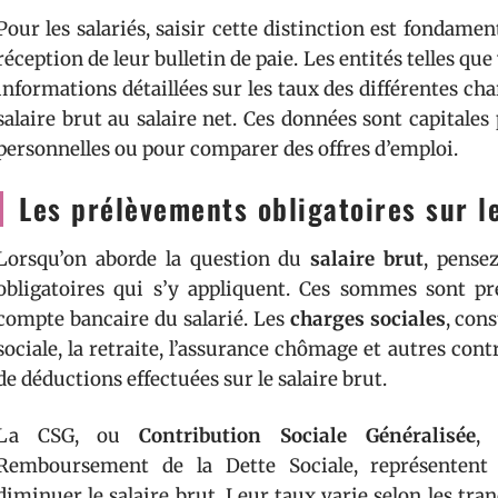
Pour les salariés, saisir cette distinction est fondament
réception de leur bulletin de paie. Les entités telles qu
informations détaillées sur les taux des différentes cha
salaire brut au salaire net. Ces données sont capitales
personnelles ou pour comparer des offres d’emploi.
Les prélèvements obligatoires sur le
Lorsqu’on aborde la question du
salaire brut
, pense
obligatoires qui s’y appliquent. Ces sommes sont pré
compte bancaire du salarié. Les
charges sociales
, cons
sociale, la retraite, l’assurance chômage et autres cont
de déductions effectuées sur le salaire brut.
La CSG, ou
Contribution Sociale Généralisée
,
Remboursement de la Dette Sociale, représentent 
diminuer le salaire brut. Leur taux varie selon les tra