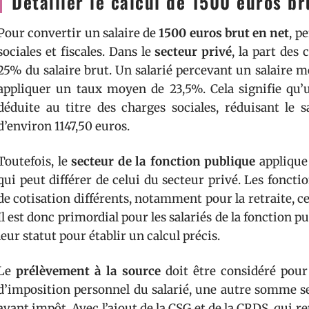
Détailler le calcul de 1500 euros br
Pour convertir un salaire de
1500 euros brut en net
, p
sociales et fiscales. Dans le
secteur privé
, la part des
25% du salaire brut. Un salarié percevant un salaire m
appliquer un taux moyen de 23,5%. Cela signifie qu
déduite au titre des charges sociales, réduisant le 
d’environ 1147,50 euros.
Toutefois, le
secteur de la fonction publique
applique
qui peut différer de celui du secteur privé. Les fonct
de cotisation différents, notamment pour la retraite, c
Il est donc primordial pour les salariés de la fonction 
leur statut pour établir un calcul précis.
Le
prélèvement à la source
doit être considéré pour o
d’imposition personnel du salarié, une autre somme se
avant impôt. Avec l’ajout de la CSG et de la CRDS, qui r