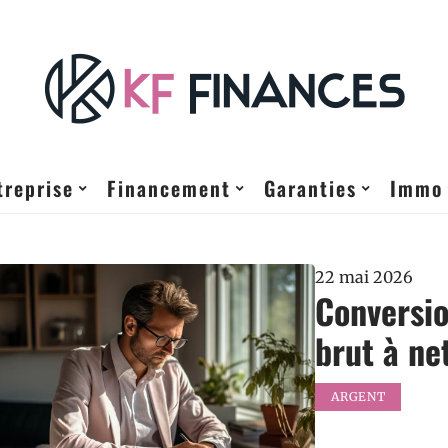
treprise
Financement
Garanties
Immo
22 mai 2026
Conversio
brut à net
ARGENT