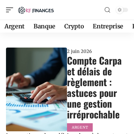
Argent
Banque
Crypto
Entreprise
2 juin 2026
Compte Carpa
et délais de
règlement :
astuces pour
une gestion
irréprochable
ARGENT