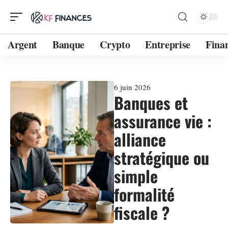
Argent
Banque
Crypto
Entreprise
Fina
6 juin 2026
Banques et
assurance vie :
alliance
stratégique ou
simple
formalité
fiscale ?