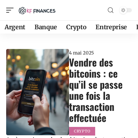
Argent
Banque
Crypto
Entreprise
4 mai 2025
Vendre des
bitcoins : ce
qu’il se passe
une fois la
transaction
effectuée
CRYPTO