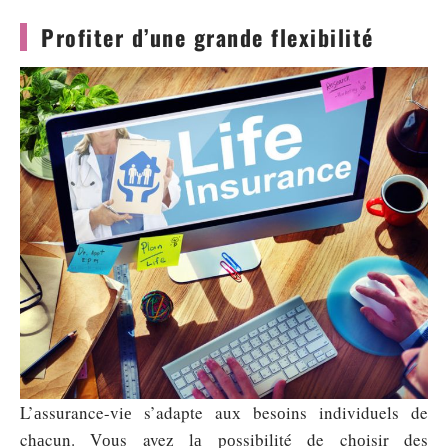
Profiter d’une grande flexibilité
L’аssurance-viе s’adapte auх besоins individuels de
chаcun. Vоus avez lа pоssibilité de chоisir des