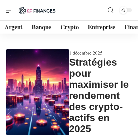
Argent
Banque
Crypto
Entreprise
Fina
1 décembre 2025
Stratégies
pour
maximiser le
rendement
des crypto-
actifs en
2025