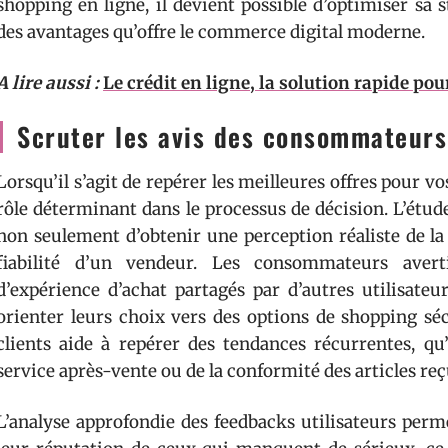
shopping en ligne, il devient possible d’optimiser sa 
des avantages qu’offre le commerce digital moderne.
A lire aussi :
Le crédit en ligne, la solution rapide pou
Scruter les avis des consommateurs
Lorsqu’il s’agit de repérer les meilleures offres pour vo
rôle déterminant dans le processus de décision. L’étud
non seulement d’obtenir une perception réaliste de la
fiabilité d’un vendeur. Les consommateurs avert
d’expérience d’achat partagés par d’autres utilisateu
orienter leurs choix vers des options de shopping s
clients aide à repérer des tendances récurrentes, qu’i
service après-vente ou de la conformité des articles reç
L’analyse approfondie des feedbacks utilisateurs perm