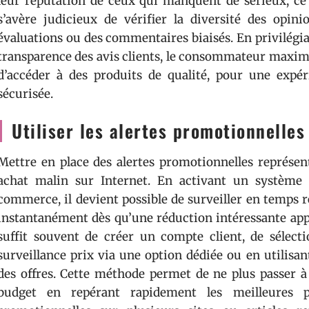
leur réputation de ceux qui manquent de sérieux, ce q
s’avère judicieux de vérifier la diversité des opini
évaluations ou des commentaires biaisés. En privilégia
transparence des avis clients, le consommateur maximis
d’accéder à des produits de qualité, pour une expéri
sécurisée.
Utiliser les alertes promotionnelles
Mettre en place des alertes promotionnelles représen
achat malin sur Internet. En activant un système d
commerce, il devient possible de surveiller en temps rée
instantanément dès qu’une réduction intéressante appar
suffit souvent de créer un compte client, de sélecti
surveillance prix via une option dédiée ou en utilisan
des offres. Cette méthode permet de ne plus passer à
budget en repérant rapidement les meilleures pr