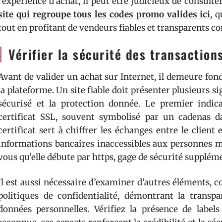
l’expérience d’achat, il peut être judicieux de consulte
site qui regroupe tous les codes promo valides ici
, 
tout en profitant de vendeurs fiables et transparents c
Vérifier la sécurité des transaction
Avant de valider un achat sur Internet, il demeure fond
la plateforme. Un site fiable doit présenter plusieurs s
sécurisé et la protection donnée. Le premier indic
certificat SSL, souvent symbolisé par un cadenas d
certificat sert à chiffrer les échanges entre le client 
informations bancaires inaccessibles aux personnes ma
vous qu’elle débute par https, gage de sécurité supplém
Il est aussi nécessaire d’examiner d’autres éléments, 
politiques de confidentialité, démontrant la transpa
données personnelles. Vérifiez la présence de labe