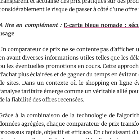
transparent et actualisé des prix pratiqués sur des prod
considérablement le risque de passer à côté d’une offre 
A lire en complément :
E-carte bleue nomade : sécu
usage
Un comparateur de prix ne se contente pas d’afficher un
en avant diverses informations utiles telles que les dél
ou les éventuelles promotions en cours. Cette approch
d’achat plus éclairées et de gagner du temps en évita
de sites. Dans un contexte où le shopping en ligne é
l’analyse tarifaire émerge comme un véritable allié pou
de la fiabilité des offres recensées.
Grâce à la combinaison de la technologie de l’algori
données agrégées, chaque comparateur de prix transfo
processus rapide, objectif et efficace. En choisissant d’