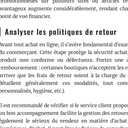
promotionnelles sur plusieurs sites ou articles re
avantageux augmente considérablement, rendant chaq
point de vue financier.
Analyser les politiques de retour
Avant tout achat en ligne, il s’avère fondamental d’ex
du commerçant. Cette étape protège la sécurité achat,
produit non conforme ou défectueux. Portez une at
remboursement : certaines boutiques n’acceptent les re
arriver que les frais de retour soient à la charge du
détaillent généralement ces modalités, tout com
personnalisés, hygiène, etc.).
Il est recommandé de vérifier si le service client propos
un bon accompagnement facilite la gestion des retours. 
également le sérieux du vendeur en matière d’achat