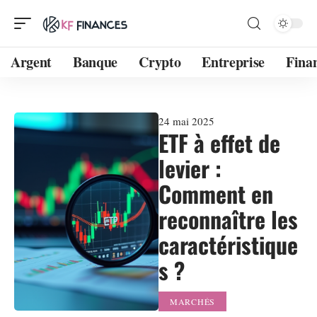
Argent
Banque
Crypto
Entreprise
Fina
24 mai 2025
ETF à effet de
levier :
Comment en
reconnaître les
caractéristique
s ?
MARCHÉS