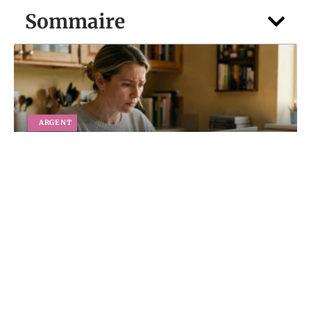
Sommaire
ARGENT
Vous attendez un versement 1745 en
2026 : comment suivre votre dossier pas
à pas
5 août 2026
Contact
Mentions légales
Sitemap
© 2025 | kf-finances.com