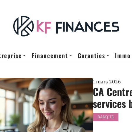
treprise
Financement
Garanties
Immo
1 mars 2026
CA Centre
services 
BANQUE