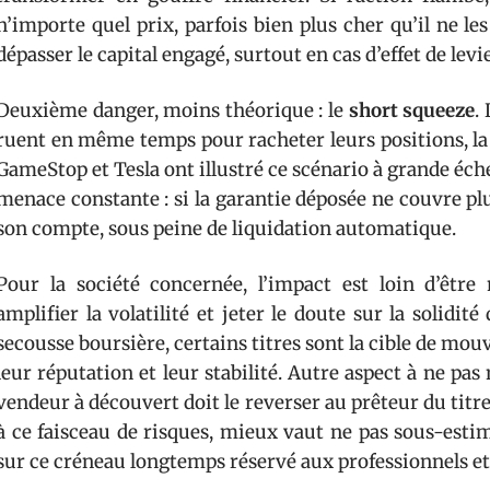
n’importe quel prix, parfois bien plus cher qu’il ne le
dépasser le capital engagé, surtout en cas d’effet de levie
Deuxième danger, moins théorique : le
short squeeze
.
ruent en même temps pour racheter leurs positions, la 
GameStop et Tesla ont illustré ce scénario à grande échel
menace constante : si la garantie déposée ne couvre plus
son compte, sous peine de liquidation automatique.
Pour la société concernée, l’impact est loin d’êtr
amplifier la volatilité et jeter le doute sur la solidit
secousse boursière, certains titres sont la cible de mou
leur réputation et leur stabilité. Autre aspect à ne pas 
vendeur à découvert doit le reverser au prêteur du titre,
à ce faisceau de risques, mieux vaut ne pas sous-est
sur ce créneau longtemps réservé aux professionnels et 