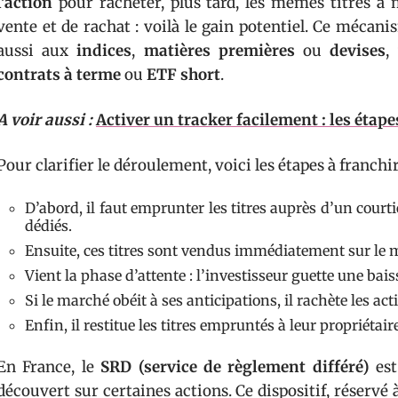
l’action
pour racheter, plus tard, les mêmes titres à 
vente et de rachat : voilà le gain potentiel. Ce mécanis
aussi aux
indices
,
matières premières
ou
devises
,
contrats à terme
ou
ETF short
.
A voir aussi :
Activer un tracker facilement : les étape
Pour clarifier le déroulement, voici les étapes à franchi
D’abord, il faut emprunter les titres auprès d’un court
dédiés.
Ensuite, ces titres sont vendus immédiatement sur le 
Vient la phase d’attente : l’investisseur guette une bais
Si le marché obéit à ses anticipations, il rachète les a
Enfin, il restitue les titres empruntés à leur propriétaire
En France, le
SRD (service de règlement différé)
est
découvert sur certaines actions. Ce dispositif, réservé