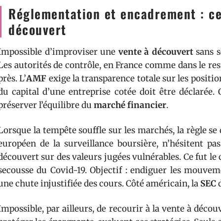
Réglementation et encadrement : ce 
découvert
Impossible d’improviser une
vente à découvert
sans s
Les autorités de contrôle, en France comme dans le rest
près. L’
AMF
exige la transparence totale sur les positi
du capital d’une entreprise cotée doit être déclarée. 
préserver l’équilibre du
marché financier
.
Lorsque la tempête souffle sur les marchés, la règle s
européen de la surveillance boursière, n’hésitent p
découvert sur des valeurs jugées vulnérables. Ce fut le c
secousse du Covid-19. Objectif : endiguer les mouveme
une chute injustifiée des cours. Côté américain, la
SEC
d
Impossible, par ailleurs, de recourir à la vente à déco