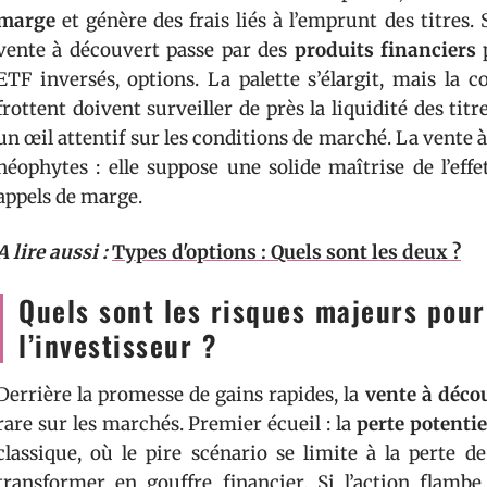
marge
et génère des frais liés à l’emprunt des titres. S
vente à découvert passe par des
produits financiers
p
ETF inversés, options. La palette s’élargit, mais la c
frottent doivent surveiller de près la liquidité des titre
un œil attentif sur les conditions de marché. La vente à
néophytes : elle suppose une solide maîtrise de l’eff
appels de marge.
A lire aussi :
Types d'options : Quels sont les deux ?
Quels sont les risques majeurs pour
l’investisseur ?
Derrière la promesse de gains rapides, la
vente à déco
rare sur les marchés. Premier écueil : la
perte potentie
classique, où le pire scénario se limite à la perte d
transformer en gouffre financier. Si l’action flambe,