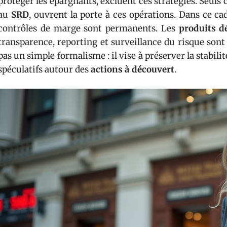
protéger les épargnants, excluent ces stratégies. Seuls 
au
SRD
, ouvrent la porte à ces opérations. Dans ce ca
contrôles de marge sont permanents. Les
produits d
transparence, reporting et surveillance du risque sont
pas un simple formalisme : il vise à préserver la stabil
spéculatifs autour des
actions à découvert
.