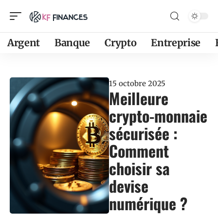
Argent
Banque
Crypto
Entreprise
15 octobre 2025
Meilleure
crypto-monnaie
sécurisée :
Comment
choisir sa
devise
numérique ?