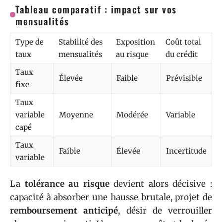
Tableau comparatif : impact sur vos
mensualités
Type de
Stabilité des
Exposition
Coût total
taux
mensualités
au risque
du crédit
Taux
Élevée
Faible
Prévisible
fixe
Taux
variable
Moyenne
Modérée
Variable
capé
Taux
Faible
Élevée
Incertitude
variable
La
tolérance au risque
devient alors décisive :
capacité à absorber une hausse brutale, projet de
remboursement anticipé
, désir de verrouiller