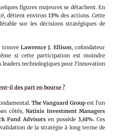
uelques figures majeures se détachent. En
été, détient environ
13%
des actions. Cette
érable sur les décisions stratégiques de
n trouve
Lawrence J. Ellison
, cofondateur
ême si cette participation est moindre
es leaders technologiques pour l’innovation
nt-il des part en bourse ?
 fondamental.
The Vanguard Group
est l’un
 ses côtés,
Natixis Investment Managers
ck Fund Advisors
en possède
3,61%
. Ces
 validation de la stratégie à long terme de