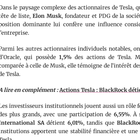
Dans le paysage complexe des actionnaires de Tesla, q
tête de liste,
Elon Musk
, fondateur et PDG de la soci
position dominante lui confère une influence consid
l’entreprise.
Parmi les autres actionnaires individuels notables, o
d’Oracle, qui possède
1,5%
des actions de Tesla. M
comparée à celle de Musk, elle témoigne de l’intérêt d
de Tesla.
A lire en complément :
Actions Tesla : BlackRock détie
Les investisseurs institutionnels jouent aussi un rôle
des plus grands, avec une participation de
6,55%
. À
International SA
détient
6,01%
, tandis que
BlackRo
institutions apportent une stabilité financière et une
Tesla.