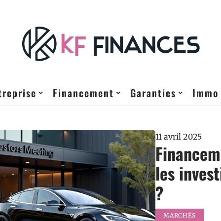
treprise
Financement
Garanties
Immo
11 avril 2025
Financeme
les inves
?
MARCHÉS