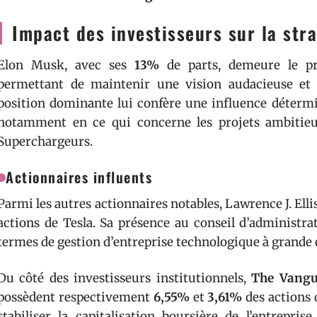
Impact des investisseurs sur la stra
Elon Musk, avec ses
13%
de parts, demeure le pri
permettant de maintenir une vision audacieuse et 
position dominante lui confère une influence détermin
notamment en ce qui concerne les projets ambitie
Superchargeurs.
Actionnaires influents
Parmi les autres actionnaires notables, Lawrence J. Ell
actions de Tesla. Sa présence au conseil d’administr
termes de gestion d’entreprise technologique à grande 
Du côté des investisseurs institutionnels,
The Vangu
possèdent respectivement
6,55%
et
3,61%
des actions 
stabiliser la capitalisation boursière de l’entrepri