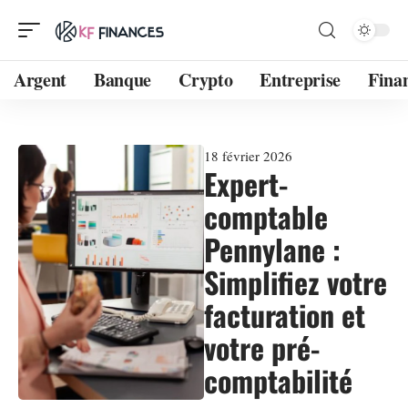
Argent
Banque
Crypto
Entreprise
Fina
18 février 2026
Expert-
comptable
Pennylane :
Simplifiez votre
facturation et
votre pré-
comptabilité