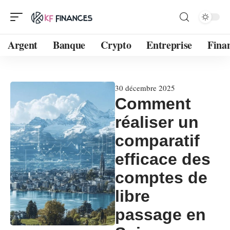
Argent
Banque
Crypto
Entreprise
Fina
30 décembre 2025
Comment
réaliser un
comparatif
efficace des
comptes de
libre
passage en