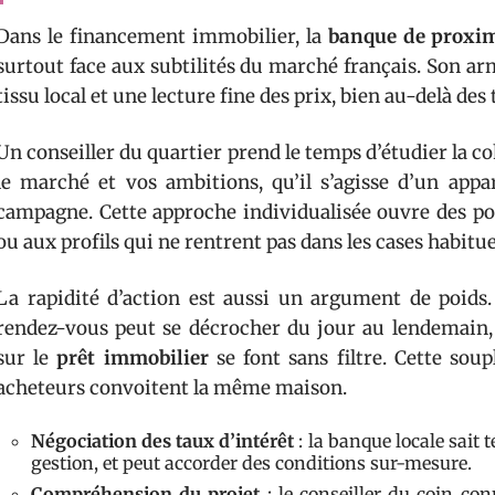
Dans le financement immobilier, la
banque de proxim
surtout face aux subtilités du marché français. Son a
tissu local et une lecture fine des prix, bien au-delà de
Un conseiller du quartier prend le temps d’étudier la 
le marché et vos ambitions, qu’il s’agisse d’un ap
campagne. Cette approche individualisée ouvre des po
ou aux profils qui ne rentrent pas dans les cases habitue
La rapidité d’action est aussi un argument de poids.
rendez-vous peut se décrocher du jour au lendemain, l
sur le
prêt immobilier
se font sans filtre. Cette sou
acheteurs convoitent la même maison.
Négociation des taux d’intérêt
: la banque locale sait 
gestion, et peut accorder des conditions sur-mesure.
Compréhension du projet
: le conseiller du coin con