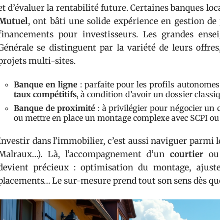
et d’évaluer la rentabilité future. Certaines banques lo
Mutuel
, ont bâti une solide expérience en gestion d
financements pour investisseurs. Les grandes ense
Générale se distinguent par la variété de leurs offr
projets multi-sites.
Banque en ligne
: parfaite pour les profils autonomes 
taux compétitifs
, à condition d’avoir un dossier classi
Banque de proximité
: à privilégier pour négocier un 
ou mettre en place un montage complexe avec SCPI ou
Investir dans l’immobilier, c’est aussi naviguer parmi l
Malraux…). Là, l’accompagnement d’un
courtier
ou
devient précieux : optimisation du montage, ajustem
placements… Le sur-mesure prend tout son sens dès que l